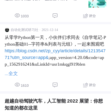
一年的收获，感悟， 对 CSDN 产品的反馈
和 2022 年的希望。 参考：https://blog.csd
n.net/SoftwareTeacher/article/details/12197
评分
1033
3415] 我正在参加年度博客之星评选，请大
家帮我投票打分，您的每一分都是对我的支
·
2021-12-14
自动化测试研习社
持与鼓励。
从零学Python第一天，小伙伴们求同去《自学笔记-P
ython基础01--字符串&列表与元组》, 一起来围观吧 
https://blog.csdn.net/zp_cyy/article/details/1213547
71?utm_source=app&
;app_version=4.20.0&code=ap
p_1562916241&uLinkId=usr1mkqgl919blen
...全文
评分
1610
超越自动驾驶汽车，人工智能 2022 展望：你想
知道的都在这里