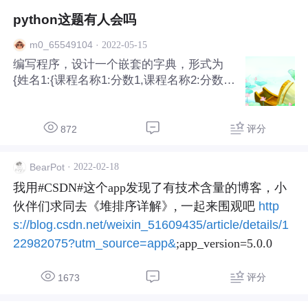
python这题有人会吗
·
2022-05-15
m0_65549104
编写程序，设计一个嵌套的字典，形式为
{姓名1:{课程名称1:分数1,课程名称2:分数2,
…},…},输入一些数据，然后计算每个同学
的总分、各科平均分
评分
872
·
2022-02-18
BearPot
我用#CSDN#这个app发现了有技术含量的博客，小
伙伴们求同去《堆排序详解》, 一起来围观吧 
http
s://blog.csdn.net/weixin_51609435/article/details/1
22982075?utm_source=app&
;app_version=5.0.0
评分
1673