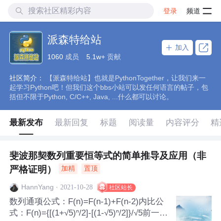
登录
频道
派森特给站
加入
1060
成员
5.1w+
贡献
社区简介：
【派森特给站】也就是PythonTogether，让我们来一
起学习Python吧！但我们这个bbs小站可以发任何语言的帖子，包
括但不限于Python, C/C++, Java, ...什么都可以讨论。
最新发布
最新回复
标题
阅读量
内容评分
精
斐波那契数列重要恒等式的简单推导及应用（非
严格证明）
加精
置顶
·
2021-10-28
HannYang
社区站长
数列通项公式：F(n)=F(n-1)+F(n-2)内比公
式：F(n)={[(1+√5)ⁿ/2]-[(1-√5)ⁿ/2]}/√5前一