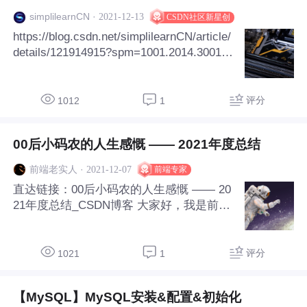
·
2021-12-13
simplilearnCN
CSDN社区新星创
https://blog.csdn.net/simplilearnCN/article/
details/121914915?spm=1001.2014.3001.5
501
评分
1012
1
00后小码农的人生感慨 —— 2021年度总结
·
2021-12-07
前端老实人
前端专家
直达链接：00后小码农的人生感慨 —— 20
21年度总结_CSDN博客 大家好，我是前端
老实人，我专业是计算机应用，因为大学当
中学习的只是不够系统也不够专业，并不能
完全满足于程序员工作的需求，所以在去年
评分
1021
1
参加了一些培训机构的前端学习，目前从事
前端行业即将一年，今天想和大家分享一些
【MySQL】MySQL安装&配置&初始化
学习心得。 和各位大佬相比，我只是个前