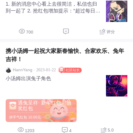
1. 新的消息中心看上去很简洁，私信也归
到一起了 2. 抢红包增加提示：“超过每日领
取上限”、“红包领取过于频繁，请稍后重
试” 另外不是新的更新： 红包要多于100个
浏览开抢，会不会有的非热门贴到100浏览
评分
700
已成过期红包了
携小汤姆一起祝大家新春愉快、合家欢乐、兔年
吉祥！
·
2023-01-22
HannYang
社区站长
小汤姆出演兔子角色
遇兔呈祥· 新年红包周抽
奖红包
拼手气红包
10.00元
5.0
1203
4