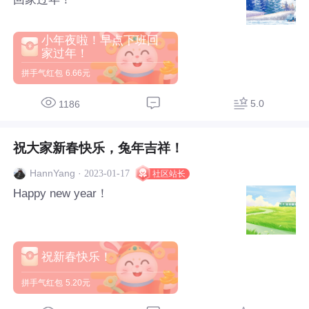
小年夜啦！早点下班回
家过年！
拼手气红包
6.66元
5.0
1186
祝大家新春快乐，兔年吉祥！
·
2023-01-17
HannYang
社区站长
Happy new year！
祝新春快乐！
拼手气红包
5.20元