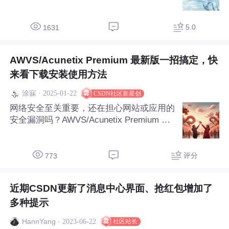
项：F(n-1)=F(n-2)+F(n-3)前一项代入通项
中，得：F(n)=2*F(n-2)+F(n-3)再把更前一
项F(n-2)=F(n-3)+F(n-4)代入上式，得：F
5.0
1631
(n)=3*F(n-3)+2*F(n-4)...以此类推：F(n)=5*
F(n-4)+3*F(n-5)F(n)=8*F(n-5)+5*F(n-6)F
AWVS/Acunetix Premium 最新版一招搞定，快
(n)=13*F(n-6)+8*F(
来看下载安装使用方法
·
2025-01-22
涂寐
CSDN社区新星创
网络安全至关重要，还在担心网站或应用的
安全漏洞吗？AWVS/Acunetix Premium 最
新版来助力！它能精准检测各类风险，守护
网络安全。我们准备了详细的下载、安装及
使用指南，点击阅读，快速上手，让网络安
评分
773
全固若金汤，快来行动！
近期CSDN更新了消息中心界面、抢红包增加了
多种提示
·
2023-06-22
HannYang
社区站长