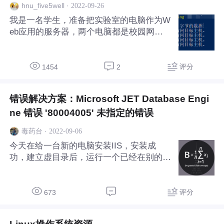
·
2022-09-26
hnu_five5well
我是一名学生，准备把实验室的电脑作为W
eb应用的服务器，两个电脑都是校园网，
我用了ipconfig和ip a查看了两台电脑的网络
信息，发现都是同一个网关，连掩码都一
样，两台电脑都能够ping通网关，但是，两
评分
1454
2
台电脑之间却互相ping不同，显示无法访问
目
错误解决方案：Microsoft JET Database Engi
ne 错误 '80004005' 未指定的错误
·
2022-09-06
毒药台
今天在给一台新的电脑安装IIS，安装成
功，建立虚目录后，运行一个已经在别的机
器上的正确的asp文件，就是不成功，提
示：Microsoft JET Database Engine (0x80
004005) 未指定的错误，于是我又将这个文
评分
673
件放到另一台机器