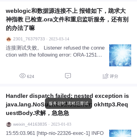
器。您可以使用防火墙或其他安全软件实现禁用。

weblogic和数据源连接不上 报错如下，跪求大
神指教 已检查.ora文件和重启监听服务，还有别
7. 在安全组配置完成后，您可以通过 ECS 控制台或 
的办法了嘛
SSH 连接工具访问新 IP 地址。

·
2023-03-14
2301_76379733
需要注意的是，更换 IP 地址后，您可能需要进行其
连接测试失败。 Listener refused the conne
ction with the following error: ORA-12514,
他额外的安全措施，例如修改密码、更新软件等。
TNS:listener does not currently know of se
建议您密切关注服务器的安全状态，并及时更新防
rvice
护措施。
评分
624
Handler dispatch failed; nested exception is
服务超时,请稍后重试
java.lang.NoSuchMethodError: okhttp3.Req
uestBody.求解，急急急
·
2023-01-03
weixin_44163835
15:55:03.961 [http-nio-22326-exec-1] INFO