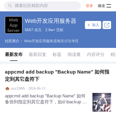
登录
频道
Web开发应用服务器
加入
5657
成员
2.0w+
贡献
社区简介：
Web开发应用服务器相关讨论专区
最新发布
最新回复
标题
阅读量
内容评分
精
appcmd add backup "Backup Name" 如何指
定到其它盘符下
·
2024-06-13
xcc1965
appcmd add backup "Backup Name" 如何
备份到指定到其它盘符下，如d:\backup na
me 文件夹下 我用这样 C:\Windows\Syste
m32\inetsrv\appcmd.exe add backup -co