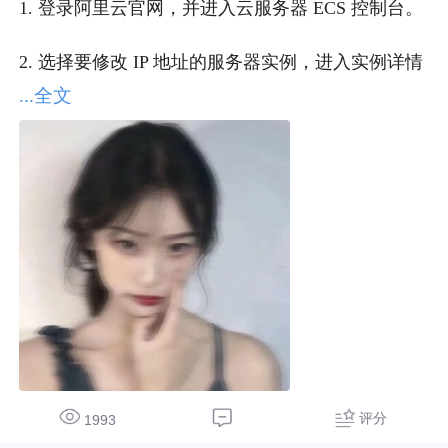
1. 登录阿里云官网，并进入云服务器 ECS 控制台。

2. 选择要修改 IP 地址的服务器实例，进入实例详情
页面。

...全文
3. 在实例详情页面左侧导航栏中，找到“网络和安
全”选项，选择“安全组”。

4. 在安全组页面中，点击“配置规则”按钮，在下拉
菜单中选择“入方向”。

5. 在入方向页面中，点击“添加安全组规则”按钮，
配置新的安全组规则。建议您将所有来源 IP 地址都
指向新 IP 地址。

6. 在新 IP 地址正式生效前，建议您暂时禁用旧的 IP 
评分
1993
地址，以免攻击者仍然使用旧 IP 地址攻击您的服务