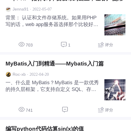
·
2022-05-07
Jenna91
背景： 认证和文件存储系统。如果用PHP
写的话，web app服务器选择那个比较好，
价钱及为什么？ 问题；如果用云的话， 这
种情况是不是只需要支付 web app 服务器
和DB的价格就可以了？ 如果不用云的话怎
评分
703
1
么办，费用怎么付？ 提前感谢各
MyBatis入门到精通——Mybatis入门篇
·
2022-04-20
Roc-xb
一、什么是 MyBatis？MyBatis 是一款优秀
的持久层框架，它支持自定义 SQL、存储
过程以及高级映射。MyBatis 免除了几乎所
有的 JDBC 代码以及设置参数和获取结果
集的工作。MyBatis 可以通过简单的 XML
评分
741
或注解来配置和映射原始类型、接口和 Jav
a POJO（Plain Old Java Objects，普通老
编写python代码估算sin(x)的值
式 Java 对象）为数据库中的记录。二、入