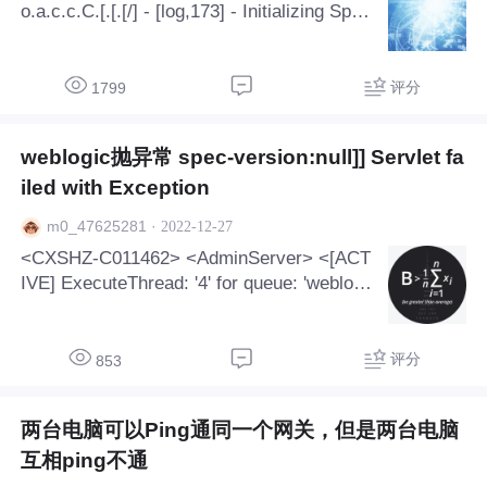
o.a.c.c.C.[.[.[/] - [log,173] - Initializing Sprin
g DispatcherServlet 'dispatcherS
评分
1799
weblogic抛异常 spec-version:null]] Servlet fa
iled with Exception
·
2022-12-27
m0_47625281
<CXSHZ-C011462> <AdminServer> <[ACT
IVE] ExecuteThread: '4' for queue: 'weblogi
c.kernel.Default (self-tuning)'> <<WLS Ker
nel>>
评分
853
两台电脑可以Ping通同一个网关，但是两台电脑
互相ping不通