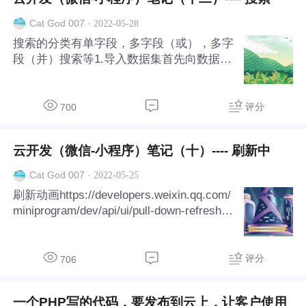
应用！......
·
2022-05-28
Cat God 007
搜索的分类有单字段，多字段（或），多字
段（并）搜索等1.导入数据集首先向数据库
导入免费数据集，这个数据集自己写也行，
在导入云数据库即可。2.单字段搜索主要部
分（js部分）let db = wx.cloud.database()le
评分
700
t _ = db.commandPage({ onLoad() { db.coll
ection('news') 单字段模糊搜索 .where({ titl
云开发（微信-小程序）笔记（十）---- 刷新中
e: db.RegExp({ //title是你要搜
·
2022-05-25
Cat God 007
刷新动画https://developers.weixin.qq.com/
miniprogram/dev/api/ui/pull-down-refresh/w
x.stopPullDownRefresh.htmlhttps://develop
ers.weixin.qq.com/miniprogram/dev/api/ui/
pull-down-refresh/wx.startPullDownRefres
评分
706
h.html编写商品列表的刷新动画1.编写json
文件，开启刷新{ "usingComponen
一个PHP写的代码，要发布到云上，让客户使用