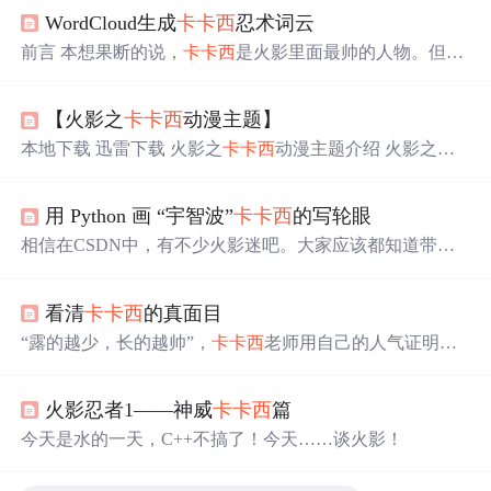
WordCloud生成
卡卡
西
忍术词云
前言 本想果断的说，
卡卡
西
是火影里面最帅的人物。但是
出于对大家的尊重，我改成
【火影之
卡卡
西
动漫主题】
本地下载 迅雷下载 火影之
卡卡
西
动漫主题介绍 火影之
卡
卡
西
壁纸下载《鼠标右键另存为本地》 火影之
卡卡
西
主界
面效果图 火影之
卡卡
西
开始菜单效果图 火影之
卡卡
西
图标
用 Python 画 “宇智波”
卡卡
西
的写轮眼
效果图 火影之
卡卡
西
电脑鼠标效果图 火影之
卡卡
西
动漫
主题内容:火影之
卡卡
西
壁纸下载《鼠标右键另存为本地》
相信在CSDN中，有不少火影迷吧。大家应该都知道带土
火影之
卡卡
西
主界面效果图 火影之
卡卡
西
开始菜
的“挚友”----旗木
卡卡
西
。在神无毗桥之战中，带土被巨石
压碎了半边身体，把仅剩的一只写轮眼给了
卡卡
西
。后来
看清
卡卡
西
的真面目
带土的眼因悲痛和仇恨进化成了万花筒写轮眼，而带土留
给
卡卡
西
的那只写轮眼也同时进化。今天我们就一起用Pyt
“露的越少，长的越帅”，
卡卡
西
老师用自己的人气证明了
hon画一下
卡卡
西
的那只写轮眼。好像“不难”，让我逝试。
这个铁一样的事实。想当初，动漫界流传着这样一个传
说：漫中两大迷——乾贞治的眼睛蒙面
卡卡
西
（喂这纯粹
火影忍者1——神威
卡卡
西
篇
是你瞎说吧）！不过，随着乾贞治眼睛的真实展现，他的
神秘感和人气就一同降落了；而至今藏而不露的
卡卡
西
则
今天是水的一天，C++不搞了！今天……谈火影！
越来越红火，我们的好奇心也跟着一路水涨船高...难道没
有一种方法可以揭开这个帅大叔的真面目吗！？我们可以