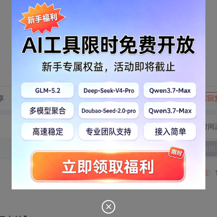
转发到动态
举报
享
写回
切换为时间
发表回
3.00元