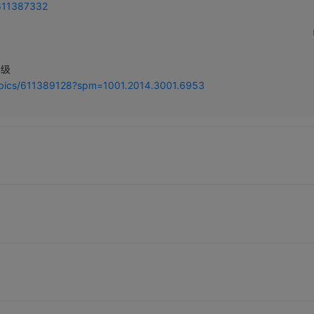
/611387332
级

topics/611389128?spm=1001.2014.3001.6953