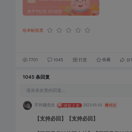
拼手气红包
20.00元
给本帖投票
7701
1045
打赏
分
收藏
1045 条
回复
请发表友善的回复…
不叫猫先生
2023-01-01
博客之星
精选
【支持必回】【支持必回】