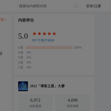
.
登录/注册
文章
内容评分
5.0
997个用户评价
5星
100%
4星
0%
馈
3星
0%
2星
0%
1星
0%
2022「博客之星」大赛
6,972
4,096
社区成员
社区内容