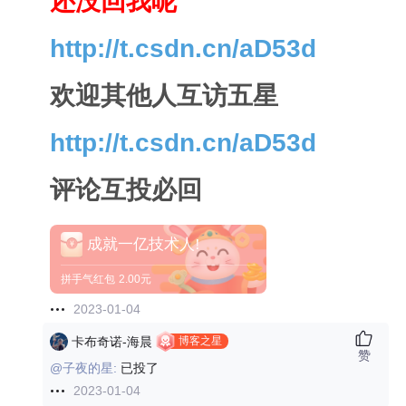
还没回我呢
http://t.csdn.cn/aD53d
欢迎其他人互访五星
http://t.csdn.cn/aD53d
评论互投必回
成就一亿技术人!
拼手气红包
2.00元
2023-01-04
博客之星
卡布奇诺-海晨
赞
@子夜的星:
已投了
2023-01-04