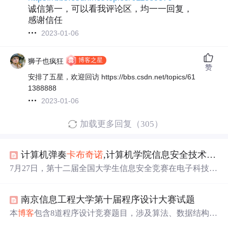
诚信第一，可以看我评论区，均一一回复，
感谢信任
2023-01-06
博客之星
狮子也疯狂
赞
安排了五星，欢迎回访 https://bbs.csdn.net/topics/61
1388888
2023-01-06
加载更多回复（305）
计算机弹奏
卡布奇诺
,计算机学院信息安全技术协会
7月27日，第十二届全国大学生信息安全竞赛在电子科技大
学落幕。南华大学派出的
卡布奇诺
实验室两支队伍荣获全
国三等奖。此次比赛旨在提升学生的网络安全实践能力，
南京信息工程大学第十届程序设计大赛试题
推动网络安全人才培养。
本
博客
包含8道程序设计竞赛题目，涉及算法、数据结构、
字符串处理、数学问题和图论等多个方面，旨在锻炼
参赛