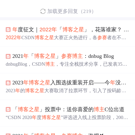
加载更多回复（219）
年
度征文｜
2022
年
「
博客
之星
」，花落谁家？ 大家来竞猜吧
2022
年
CSDN
博客
之星
大赛正火热进行，各
参赛
者在不同
技术领域如后端、前端、大数据、人工智能等展开激烈竞
争。
博主
分享了自己在比赛中的排名变化，鼓励读者为其
2021
年
「
博客
之星
」
参赛
博主
：dnbug Blog
投票，并提供了各组别前几名的
博主
列表。目前
博主
在总
榜和后端组的排名均有提升，期待最终结果。
dnbugBlog，CSDN
博主
，专注全栈技术分享，已发表350
余篇涵盖数据结构、计算机理论、Linux、中间件等领域的
博文，累积访问超50万次。参与2021
博客
之星
评选，诚邀
2023
年
博客
之星
入围选拔重装开启——今
年
没有拉票环节啦
关注与投票，期待交流进步。
2023
年
的
博客
之星
大赛取消了拉票环节，引入了按码龄、
身份、状态等多赛道竞争，以原力值排名。作者分享了自
己的
参赛
经历和当前赛道排名，并探讨如何提升原力值。
「
博客
之星
」投票中：送你喜爱的
博主
C位出道
“CSDN 2020
年
度
博客
之星
”评选进入线上投票阶段，200名
博主
从海选突围。投票依据为
博客
影响力等参数。线上投
票于1月11日启动，大家可点击链接https://bss.csdn.net/m/top