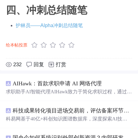
四、冲刺总结随笔
护林员——Alpha冲刺总结随笔
给本帖投票
232
回复
打赏
AIHawk：首款求职申请 AI 网络代理
求职助手AI智能代理AIHawk致力于简化求职过程，通过自
动化职位申请流程。借助人工智能，它能够帮助用户以定
制化的方式申请多个职位。
科技成果转化项目进场交易前，评估备案环节需要准备哪些材料？.docx
科易网基于40亿+科创知识图谱数据库，深度探索AI技术
在技术转移、成果转化、技术经纪、知识产权、产业创
新、科技招商等垂直领域的多样化应用场景，研究科技创
国央企如何系统识别外部创新资源？内部研发体系完善，但对外部高校、中小科技企业技术能力缺乏动态认知。.docx