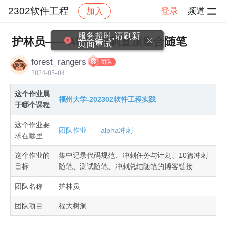
2302软件工程
登录
频道
加入
帖子详情
社区
2302软件工程
作业提交
服务超时,请刷新
护林员——Alpha冲刺置顶集合随笔
页面重试
forest_rangers
团队
2024-05-04
这个作业属
福州大学-202302软件工程实践
于哪个课程
这个作业要
团队作业——alpha冲刺
求在哪里
这个作业的
集中记录代码规范、冲刺任务与计划、10篇冲刺
目标
随笔、测试随笔、冲刺总结随笔的博客链接
团队名称
护林员
团队项目
福大树洞