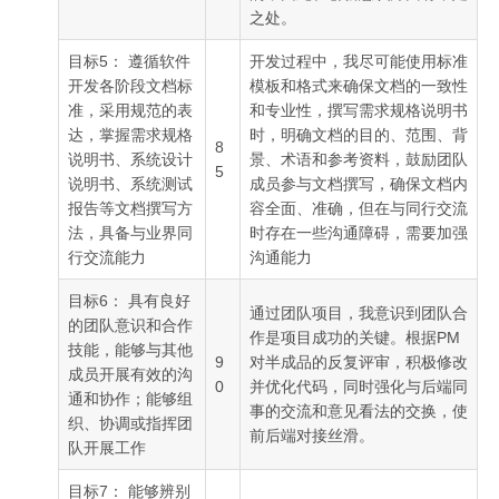
之处。
目标5： 遵循软件
开发过程中，我尽可能使用标准
开发各阶段文档标
模板和格式来确保文档的一致性
准，采用规范的表
和专业性，撰写需求规格说明书
达，掌握需求规格
时，明确文档的目的、范围、背
8
说明书、系统设计
景、术语和参考资料，鼓励团队
5
说明书、系统测试
成员参与文档撰写，确保文档内
报告等文档撰写方
容全面、准确，但在与同行交流
法，具备与业界同
时存在一些沟通障碍，需要加强
行交流能力
沟通能力
目标6： 具有良好
通过团队项目，我意识到团队合
的团队意识和合作
作是项目成功的关键。根据PM
技能，能够与其他
9
对半成品的反复评审，积极修改
成员开展有效的沟
0
并优化代码，同时强化与后端同
通和协作；能够组
事的交流和意见看法的交换，使
织、协调或指挥团
前后端对接丝滑。
队开展工作
目标7： 能够辨别