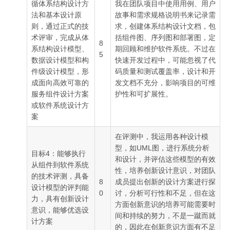
循体系结构设计方
我在团队项目中使用用例、用户
法和基本设计原
故事和需求规格说明书来记录需
则，通过正式的技
求，创建体系结构设计文档，包
术评审，完成从体
括组件图、序列图和部署图，定
8
系结构设计模型、
期回顾和维护软件系统。不过在
5
数据设计模型和构
快速开发过程中，可能忽视了代
件级设计模型，形
码质量和测试覆盖率，设计和开
成面向高效可靠的
发文档不充分，影响项目的可维
服务组件设计方案
护性和可扩展性。
或软件系统设计方
案
在评测中，我运用各种设计模
型，如UML图，进行系统分析
目标4：能够执行
和设计，并评估这些模型的有效
从组件到软件系统
性，培养创新设计意识，对团队
的技术评测，具备
8
成员提出创新的设计方案进行探
设计模型的评判能
0
讨，分析可行性和不足，但在这
力，具有创新设计
方面创新意识的培养可能需要时
意识，能够优选设
间和持续的努力，不是一蹴而就
计方案
的，因此在创新意识方面有不足