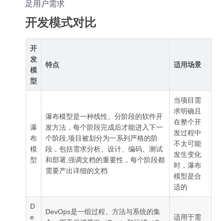
足用户需求
开发模式对比
开
发
特点
适用场景
模
型
当项目需
求明确且
瀑布模型是一种线性、分阶段的软件开
在整个开
瀑
发方法，每个阶段完成后才能进入下一
发过程中
布
个阶段,项目被划分为一系列严格的阶
不太可能
模
段，包括需求分析、设计、编码、测试
发生变化
型
和部署,强调文档的重要性，每个阶段都
时，瀑布
需要产出详细的文档
模型是合
适的
D
DevOps是一组过程、方法与系统的集
e
适用于需