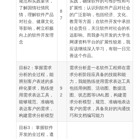
规范和实践要求，
实践，确保软件的可维护性和可
了解国情社情民
扩展性；认识到软件产品对社会
8
情，理解软件产品
的广泛影响，包括经济、文化、
7
对社会、健康文化
教育等方面；在软件开发中承担
等影响，树立积极
社会责任，关注软件对社会的长
向上的软件开发理
远影响。而我参与开发的大学生
念
网课资料平台的扩展性较差，我
应该继续深入学习，有朝一日完
善这个作品。
目标2：掌握需求
需求分析是一名软件工程师在需
分析的全过程，能
求分析阶段应具备的技能和能
辨别客户表述的多
力，我能熟练使用需求表达工具
样化要求，熟练使
9
包括用例图、活动图、数据流
用需求表达工具，
2
图、状态图等UML图，构建需
能够规范、准确地
求分析模型，规范、准确地表达
表达客户的需求，
客户的需求，具备良好的沟通技
构建需求分析模型
巧和文档编写能力
目标3： 掌握软件
开发的全过程，遵