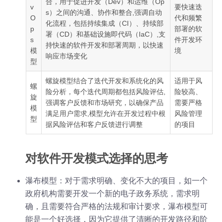
合，用于促进开发（Dev）和运维（Op
v
要快速迭
s）之间的沟通、协作和整合,强调自动
O
代和频繁
化流程，包括持续集成（CI）、持续部
p
部署的软
署（CD）和基础设施即代码（IaC）,支
s
件开发环
持快速的软件开发和部署周期，以快速
模
境
响应市场变化
型
螺旋模型结合了迭代开发和系统化的风
适用于风
螺
险分析，每个迭代周期都包括风险评估,
险较高、
旋
强调客户反馈和市场研究，以确保产品
需要严格
模
满足用户需求,模型允许在开发过程中根
风险管理
型
据风险评估和客户反馈进行调整
的项目
对软件开发模式选择的思考
瀑布模型：对于需求明确、变化不大的项目，如一个
政府机构需要开发一个新的电子政务系统，需求明
确，且需要符合严格的法规和审计要求，瀑布模型可
能是一个好选择，因为它提供了清晰的开发路径和阶