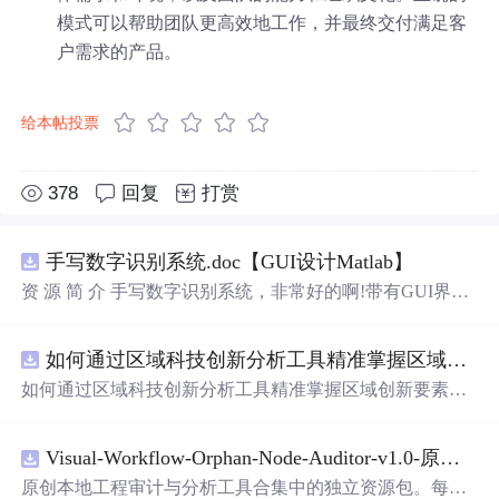
模式可以帮助团队更高效地工作，并最终交付满足客
户需求的产品。
给本帖投票
378
回复
打赏
手写数字识别系统.doc【GUI设计Matlab】
资 源 简 介 手写数字识别系统，非常好的啊!带有GUI界
面，使用方便! 详 情 说 明 用这个手写数字识别系统，你可
以轻松地识别手写数字。这个系统不仅功能强大，而且还
如何通过区域科技创新分析工具精准掌握区域创新要素分布与产业链融合现状？.docx
带有直观的图形用户界面（GUI），非常容易使用。你只
需要将手写数字输入系统，它将立即给出准确的识别结
如何通过区域科技创新分析工具精准掌握区域创新要素分
果。这个系统可以在各种场景中使用，无论是学校、工作
布与产业链融合现状？
还是日常生活，都能为你提供快速和准确的识别服务。它
是一个非常方便和实用的工具，你一定会喜欢它的！
Visual-Workflow-Orphan-Node-Auditor-v1.0-原创源码与文档.zip
原创本地工程审计与分析工具合集中的独立资源包。每个