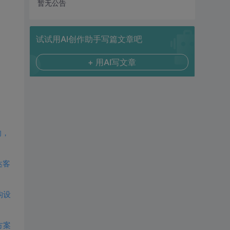
暂无公告
试试用AI创作助手写篇文章吧
+ 用AI写文章
响，
达客
构设
方案