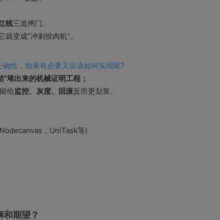
红线
三道闸门。
它就变成“冲刺绞肉机”。
正确性，如果有必要又应该如何实现呢?
求冻结”堆出来的机械证明工程；
 留给
监控、灰度、回滚
反而更划算。
canvas，UniTask等)
解和期望？