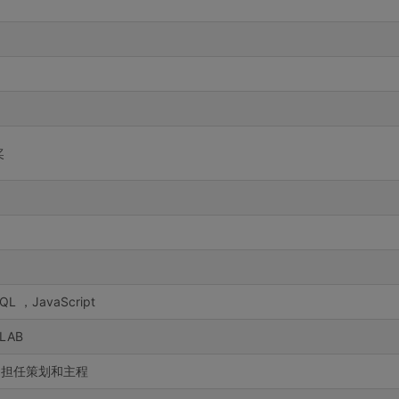
奖
L ，JavaScript
TLAB
》中担任策划和主程