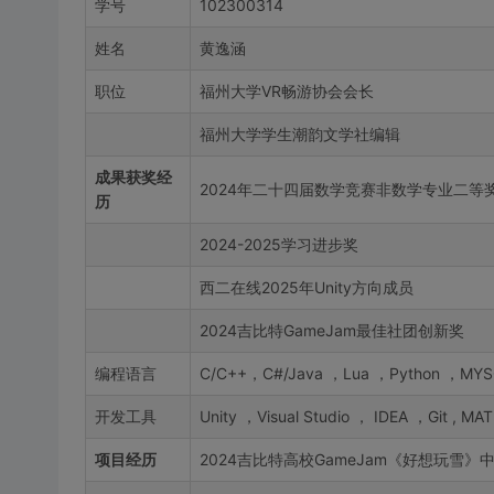
学号
102300314
姓名
黄逸涵
职位
福州大学VR畅游协会会长
福州大学学生潮韵文学社编辑
成果获奖经
2024年二十四届数学竞赛非数学专业二等
历
2024-2025学习进步奖
西二在线2025年Unity方向成员
2024吉比特GameJam最佳社团创新奖
编程语言
C/C++，C#/Java ，Lua ，Python ，MYSQ
开发工具
Unity ，Visual Studio ， IDEA ，Git , MA
项目经历
2024吉比特高校GameJam《好想玩雪