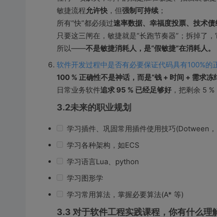
敏捷流程
允许快
，但
强制可持续
；
所有“快”都必须过
速率数据、幸福度投票、技术债
只要这三闸在，敏捷就是“长跑节奏器”；拆掉了，
所以——
不是敏捷消耗人，是“假敏捷”在消耗人。
软件开发过程中是否有必要保证代码具有100%的
100 % 正确性不是神话，而是“钱 + 时间 + 需
日常业务软件
追求 95 % 已经足够好
，把剩余 5 %
3.2未来的职业规划
学习插件、巩固常用插件使用技巧(Dotween，Node
学习各种架构，如ECS
学习语言Lua、python
学习图形学
学习常用算法，掌握必要算法(A* 等)
3.3 对于软件工程实践课程，你有什么理