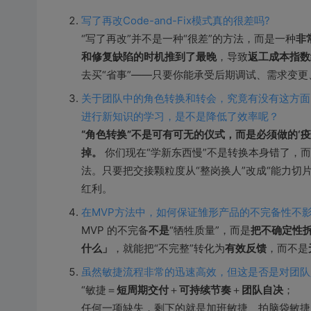
写了再改Code-and-Fix模式真的很差吗?
“写了再改”并不是一种“很差”的方法，而是一种
非
和修复缺陷的时机推到了最晚
，导致
返工成本指数
去买“省事”——只要你能承受后期调试、需求变
关于团队中的角色转换和转会，究竟有没有这方面
进行新知识的学习，是不是降低了效率呢？
“角色转换”不是可有可无的仪式，而是必须做的‘
掉。
你们现在“学新东西慢”不是转换本身错了，
法。只要把交接颗粒度从“整岗换人”改成“能力切
红利。
在MVP方法中，如何保证雏形产品的不完备性不
MVP 的不完备
不是
“牺牲质量”，而是
把不确定性
什么」
，就能把“不完整”转化为
有效反馈
，而不是
虽然敏捷流程非常的迅速高效，但这是否是对团队
“敏捷＝
短周期交付
＋
可持续节奏
＋
团队自决
；
任何一项缺失，剩下的就是加班敏捷、拍脑袋敏捷、