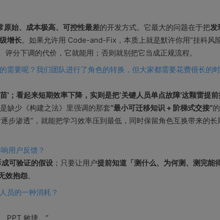
常原始、成本极高、可控性最差
的开发方式。它最大的问题在于把
发
级增长
。如果允许用 Code-and-Fix，本质上就是默许你用“挂科风险
更、评分下调的代价，它就能用；否则就别把它当成正规流程。
的需要呢？我们团队进行了角色的转换，但大家都需要花费很长的
疫苗’；看起来短期效率下降，实则是把‘关键人员单点故障’这颗雷提前
而是缺少《构建之法》里强调的那套
“最小可迁移知识 + 阶梯式交接”
的
片逐步渗透”，就能把学习效率压到最低，同时保留角色互换带来的长
影响用户反馈？
拆成可验证的假设
；只要让用户
提前知道「测什么、为何测、测完能
无效抱怨
。
人员的一种消耗？
PPT 敏捷。”