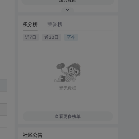
积分榜
荣誉榜
近7日
近30日
至今
暂无数据
查看更多榜单
社区公告