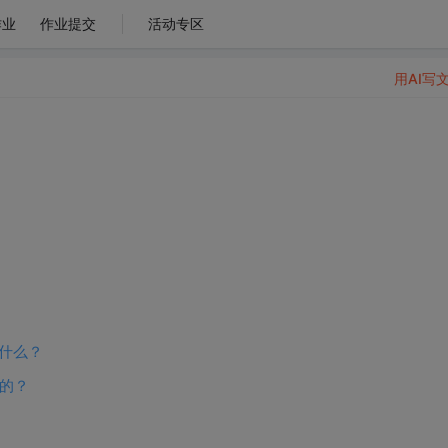
作业
作业提交
活动专区
用AI写
是什么？
习的？