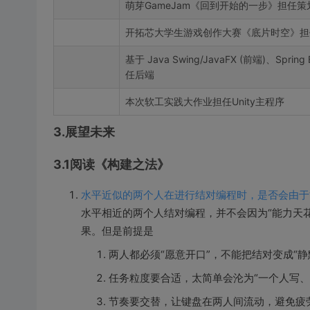
萌芽GameJam《回到开始的一步》担任策
开拓芯大学生游戏创作大赛《底片时空》担
基于 Java Swing/JavaFX (前端)、Spri
任后端
本次软工实践大作业担任Unity主程序
3.展望未来
3.1阅读《构建之法》
水平近似的两个人在进行结对编程时，是否会由于
水平相近的两个人结对编程，并不会因为“能力天花
果。但是前提是
两人都必须“愿意开口”，不能把结对变成“静
任务粒度要合适，太简单会沦为“一个人写、
节奏要交替，让键盘在两人间流动，避免疲