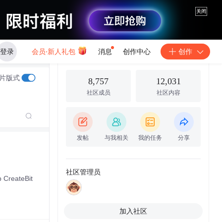
关闭
发帖
登录
会员·新人礼包
消息
创作中心
创作
WPF/Silverlight
片版式
8,757
12,031
社区成员
社区内容
发帖
与我相关
我的任务
分享
社区管理员
CreateBit
加入社区