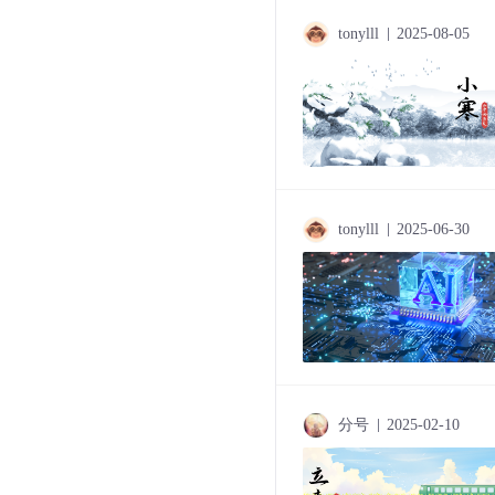
tonylll
2025-08-05
tonylll
2025-06-30
分号
2025-02-10