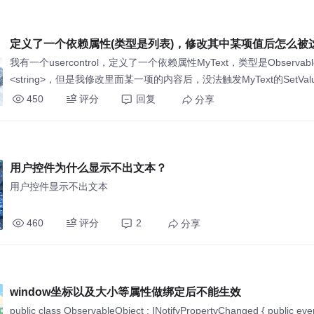
定义了一个依赖属性(类型是列表)，修改其中某项值后怎么被
性感知到？
我有一个usercontrol，定义了一个依赖属性MyText，类型是ObservableCo
<string>，但是我修改里面某一项的内容后，没法触发MyText的SetVa
MyText无法感知到列表里的某项已经改变了。
450
评分
回复
分享
用户控件为什么显示不出文本？
用户控件显示不出文本
460
评分
2
分享
window坐标以及大小等属性做绑定后不能生效
public class ObservableObject : INotifyPropertyChanged { public eve