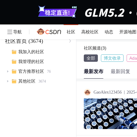
请编写您的帖子内容
导航
社区
高校社区
动态
开源地图
社区首页
(3674)
社区频道(3)
我加入的社区
全部
博文收录
Ad
我管理的社区
最新发布
最新回复
官方推荐社区
76
其他社区
3674
GaoAlex123456
2025-