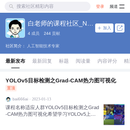
登录
频道
白老师的课程社区_NO_7
加入
4
成员
244
贡献
社区简介：
人工智能技术专家
最新发布
最新回复
标题
阅读量
内容评分
精
YOLOv5目标检测之Grad-CAM热力图可视化
置顶
·
2023-01-13
bai666ai
课程名称适应人群YOLOv5目标检测之Grad
-CAM热力图可视化希望学习YOLOv5上的
Grad-CAM热力图可视化方法的学员PyTorc
h版的YOLOv5是一个非常流行的基于深度