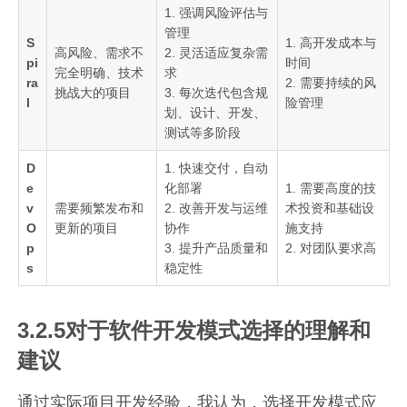
1. 强调风险评估与
管理
S
1. 高开发成本与
高风险、需求不
2. 灵活适应复杂需
pi
时间
完全明确、技术
求
ra
2. 需要持续的风
挑战大的项目
3. 每次迭代包含规
l
险管理
划、设计、开发、
测试等多阶段
D
1. 快速交付，自动
e
化部署
1. 需要高度的技
v
需要频繁发布和
2. 改善开发与运维
术投资和基础设
O
更新的项目
协作
施支持
p
3. 提升产品质量和
2. 对团队要求高
s
稳定性
3.2.5对于软件开发模式选择的理解和
建议
通过实际项目开发经验，我认为，选择开发模式应