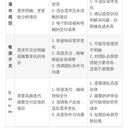
1. 不适应需求变
瀑
管理
化
布
需求明确、变更
2. 适合需求完全清
2. 难以提前识别
模
较少的项目
晰的项目
和解决问题 - 后
型
3. 每个阶段都有明
期修改成本高
确的交付成果
1. 快速响应需求变
1. 可能导致需求
敏
化
需求不完全明确
不明确
捷
2. 高度灵活，能够
或频繁变化的项
2. 对团队自我管
开
根据反馈调整
目
理能力要求高 -
发
3. 强调团队协作与
进度不易预测
沟通
1. 需要团队高度
1. 快速迭代，确保
自律
S
需要高频迭代、
持续交付
2. 频繁的评审会
cr
频繁交付反馈的
2. 强调客户反馈，
议可能增加管理
u
项目
适应需求变化
成本
m
3. 高度协作与沟通
3. 短期目标易导
致短视