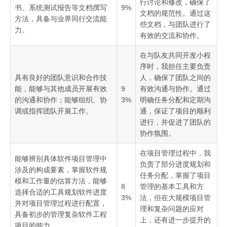
行讨论和修改，确保了
书、系统测试报告等文档撰写
9%
文档的规范性。通过这
方法，具备与业界同行交流能
些文档，与团队进行了
力。
有效的交流和协作。
在与队友共同开发小程
序时，我担任主要负责
具有良好的团队意识和合作技
人，确保了团队之间的
能，能够与其他成员开展有效
9
有效沟通与协作。通过
的沟通和协作；能够组织、协
3%
明确任务分配和定期沟
调或指挥团队开展工作。
通，保证了项目的顺利
进行，并促进了团队的
协作氛围。
在项目管理过程中，我
能够辨别具体软件项目管理中
负责了部分进度规划和
涉及的构成要素，掌握软件规
任务分配，掌握了项目
模和工作量的估算方法，能够
8
管理的基本工具和方
选择合适的工具规划软件进度
3%
法，但在大规模项目管
并对项目管理过程进行配置，
理和复杂问题的应对
具备初步的管理复杂软件工程
上，还有进一步提升的
项目的能力。