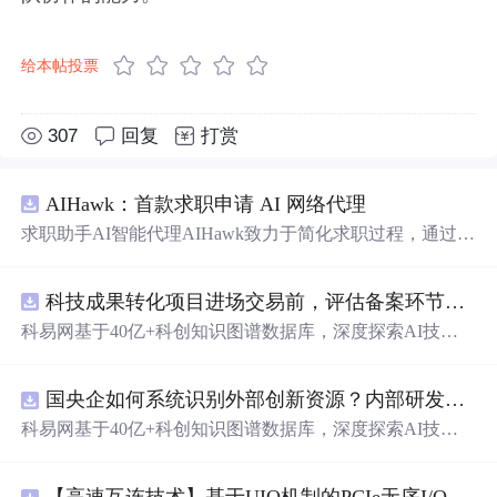
给本帖投票
307
回复
打赏
AIHawk：首款求职申请 AI 网络代理
求职助手AI智能代理AIHawk致力于简化求职过程，通过自
动化职位申请流程。借助人工智能，它能够帮助用户以定
制化的方式申请多个职位。
科技成果转化项目进场交易前，评估备案环节需要准备哪些材料？.docx
科易网基于40亿+科创知识图谱数据库，深度探索AI技术
在技术转移、成果转化、技术经纪、知识产权、产业创
新、科技招商等垂直领域的多样化应用场景，研究科技创
国央企如何系统识别外部创新资源？内部研发体系完善，但对外部高校、中小科技企业技术能力缺乏动态认知。.docx
新领域的AI+数智化解决方案，推动科技创新与产业创新
智能化发展。
科易网基于40亿+科创知识图谱数据库，深度探索AI技术
在技术转移、成果转化、技术经纪、知识产权、产业创
新、科技招商等垂直领域的多样化应用场景，研究科技创