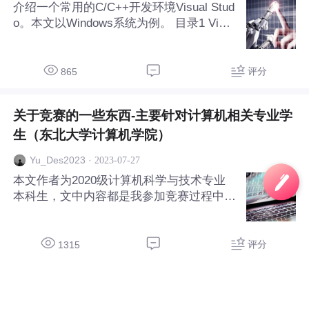
介绍一个常用的C/C++开发环境Visual Stud
o。本文以Windows系统为例。 目录1 Visu
al Studio 安装1.1 下载地址1.2 安装1.3 选
项2 新建项目2.1 建立自己的工作区2.2 使
用Visual Studio新建项
评分
865
关于竞赛的一些东西-主要针对计算机相关专业学
生（东北大学计算机学院）
·
2023-07-27
Yu_Des2023
本文作者为2020级计算机科学与技术专业
本科生，文中内容都是我参加竞赛过程中了
解到的并且包含了我的主观因素，因此可能
不一定正确，仅作参考，对于我出现的错
误，欢迎指正。当然，写下这篇博客也是不
评分
1315
想让大家在参加竞赛时，表现得非常茫然
（刚开始都这样）以及避免