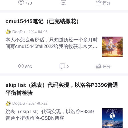
十余万名，覆盖数千所院校，成为中国最具
评分
770
知名度、最有影响力的程序设计大赛之一，
大量优秀人才从中脱颖
cmu15445笔记（已完结撒花）
·
2024-04-03
DogDu
本人不怎么会说话，只知道历经一个多月时
间写cmu15445fall2022给我的收获非常大，
从C++语言本身的基本功新特性，到数据库
内核的理解，再到多线程基础，都让我有非
常大的收获，中间还有不经历痛苦就无法找
评分
806
2
出来的bug。就个人而言，我非常推荐大家
去
skip list（跳表）代码实现，以洛谷P3396普通
平衡树检验
·
2024-01-22
DogDu
跳表（skip list）代码实现，以洛谷P3369
普通平衡树检验-CSDN博客