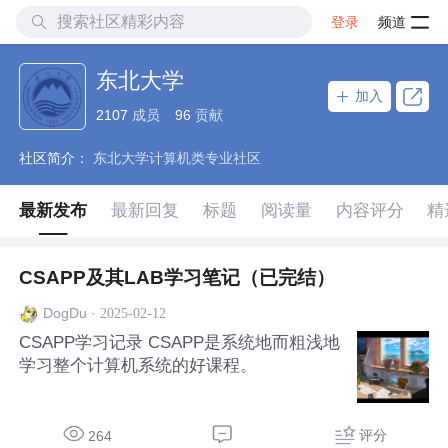
登录
频道
东北大学
加入
2107
成员
96
贡献
社区简介：
东北大学计算机类专业社区
最新发布
最新回复
标题
阅读量
内容评分
精
CSAPP及其LAB学习笔记（已完结）
·
2025-02-12
DogDu
CSAPP学习记录 CSAPP是系统地而粗浅地
学习整个计算机系统的好课程。
评分
264